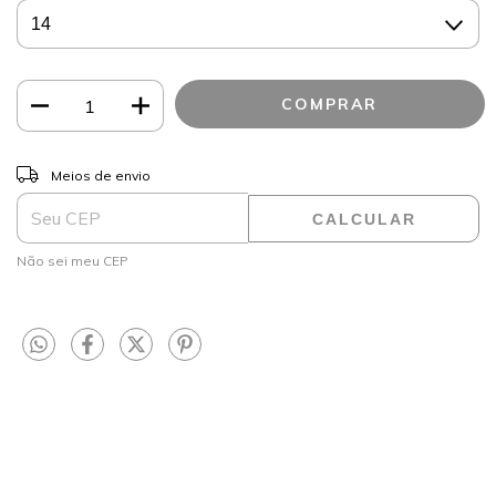
ALTERAR CEP
Entregas para o CEP:
Meios de envio
CALCULAR
Não sei meu CEP