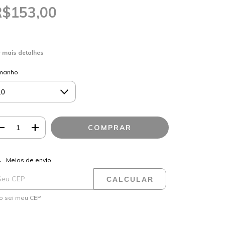
R$153,00
 mais detalhes
manho
ALTERAR CEP
regas para o CEP:
Meios de envio
CALCULAR
o sei meu CEP