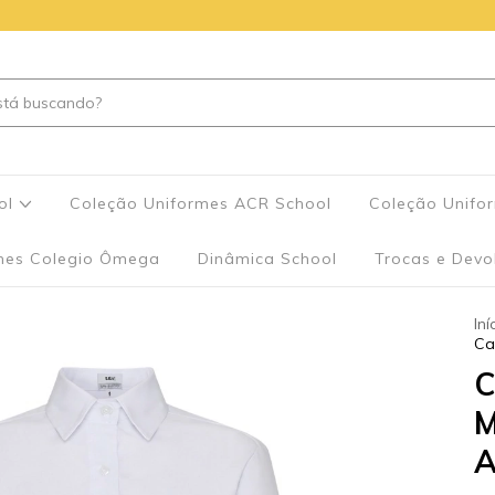
ool
Coleção Uniformes ACR School
Coleção Unifor
mes Colegio Ômega
Dinâmica School
Trocas e Devo
Iní
Ca
C
M