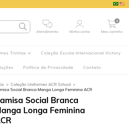
0
Atendimento
Minha conta
Meu carrinho
mes Trinitas
Coleção Escola Internacional Victory
luções
Política de Privacidade
Contato
cio
>
Coleção Uniformes ACR School
>
misa Social Branca Manga Longa Feminina ACR
amisa Social Branca
anga Longa Feminina
ACR