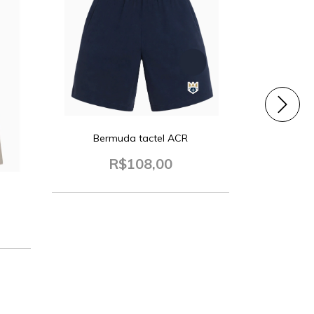
Bermuda tactel ACR
R$108,00
Camisa Soci
M