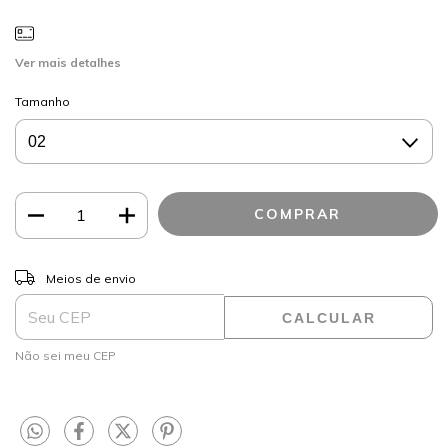
Ver mais detalhes
Tamanho
ALTERAR CEP
Entregas para o CEP:
Meios de envio
CALCULAR
Não sei meu CEP