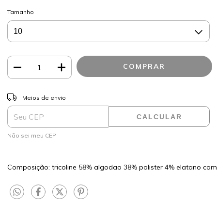
Tamanho
ALTERAR CEP
Entregas para o CEP:
Meios de envio
CALCULAR
Não sei meu CEP
Composição: tricoline 58% algodao 38% polister 4% elatano co